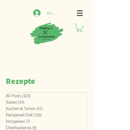
Anmelden
Rezepte
All Posts
(323)
323 Beiträge
Salate
(19)
19 Beiträge
Kuchen & Torten
(47)
47 Beiträge
Pampered Chef
(150)
150 Beiträge
Vorspeisen
(7)
7 Beiträge
Überbackenes
(9)
9 Beiträge