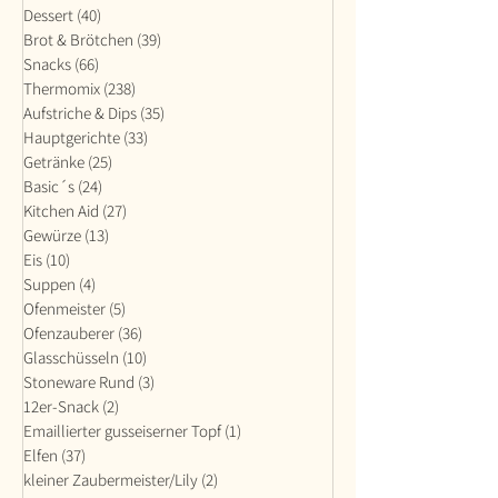
Dessert
(40)
40 Beiträge
Brot & Brötchen
(39)
39 Beiträge
Snacks
(66)
66 Beiträge
Thermomix
(238)
238 Beiträge
Aufstriche & Dips
(35)
35 Beiträge
Hauptgerichte
(33)
33 Beiträge
Getränke
(25)
25 Beiträge
Basic´s
(24)
24 Beiträge
Kitchen Aid
(27)
27 Beiträge
Gewürze
(13)
13 Beiträge
Eis
(10)
10 Beiträge
Suppen
(4)
4 Beiträge
Ofenmeister
(5)
5 Beiträge
Ofenzauberer
(36)
36 Beiträge
Glasschüsseln
(10)
10 Beiträge
Stoneware Rund
(3)
3 Beiträge
12er-Snack
(2)
2 Beiträge
Emaillierter gusseiserner Topf
(1)
1 Beitrag
Elfen
(37)
37 Beiträge
kleiner Zaubermeister/Lily
(2)
2 Beiträge