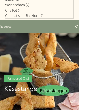
Weihnachten
(2)
2 Beiträge
One Pot
(4)
4 Beiträge
Quadratische Backform
(1)
1 Beitrag
Rezepte
Pampered Chef
Käsestangen