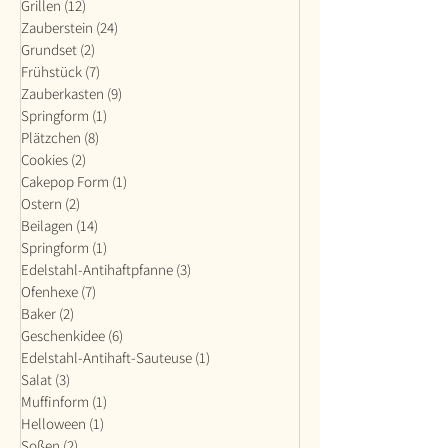
Grillen
(12)
12 Beiträge
Zauberstein
(24)
24 Beiträge
Grundset
(2)
2 Beiträge
Frühstück
(7)
7 Beiträge
Zauberkasten
(9)
9 Beiträge
Springform
(1)
1 Beitrag
Plätzchen
(8)
8 Beiträge
Cookies
(2)
2 Beiträge
Cakepop Form
(1)
1 Beitrag
Ostern
(2)
2 Beiträge
Beilagen
(14)
14 Beiträge
Springform
(1)
1 Beitrag
Edelstahl-Antihaftpfanne
(3)
3 Beiträge
Ofenhexe
(7)
7 Beiträge
Baker
(2)
2 Beiträge
Geschenkidee
(6)
6 Beiträge
Edelstahl-Antihaft-Sauteuse
(1)
1 Beitrag
Salat
(3)
3 Beiträge
Muffinform
(1)
1 Beitrag
Helloween
(1)
1 Beitrag
Soßen
(2)
2 Beiträge