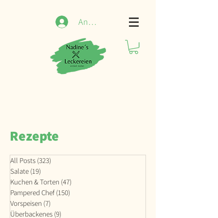
Anmelden
Rezepte
All Posts
(323)
323 Beiträge
Salate
(19)
19 Beiträge
Kuchen & Torten
(47)
47 Beiträge
Pampered Chef
(150)
150 Beiträge
Vorspeisen
(7)
7 Beiträge
Überbackenes
(9)
9 Beiträge