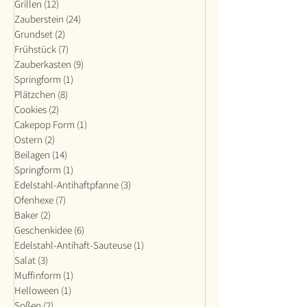
Grillen
(12)
12 Beiträge
Zauberstein
(24)
24 Beiträge
Grundset
(2)
2 Beiträge
Frühstück
(7)
7 Beiträge
Zauberkasten
(9)
9 Beiträge
Springform
(1)
1 Beitrag
Plätzchen
(8)
8 Beiträge
Cookies
(2)
2 Beiträge
Cakepop Form
(1)
1 Beitrag
Ostern
(2)
2 Beiträge
Beilagen
(14)
14 Beiträge
Springform
(1)
1 Beitrag
Edelstahl-Antihaftpfanne
(3)
3 Beiträge
Ofenhexe
(7)
7 Beiträge
Baker
(2)
2 Beiträge
Geschenkidee
(6)
6 Beiträge
Edelstahl-Antihaft-Sauteuse
(1)
1 Beitrag
Salat
(3)
3 Beiträge
Muffinform
(1)
1 Beitrag
Helloween
(1)
1 Beitrag
Soßen
(2)
2 Beiträge