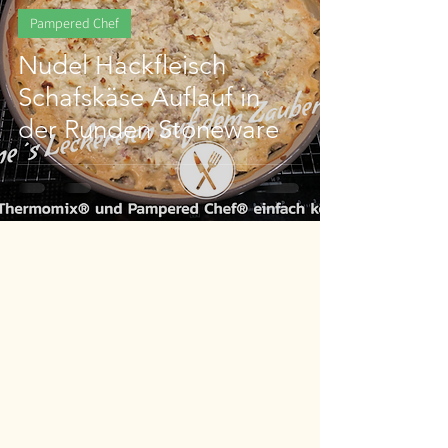
Pampered Chef
Nudel Hackfleisch
Schafskäse Auflauf in
der Runden Stoneware