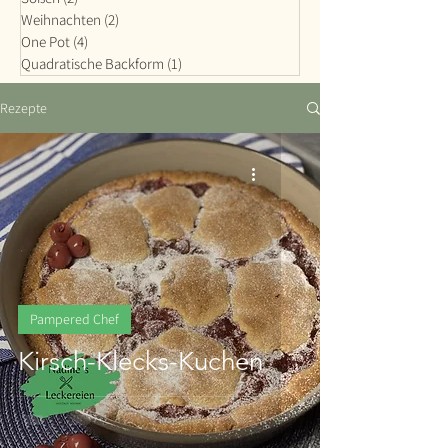
Weihnachten
(2)
2 Beiträge
One Pot
(4)
4 Beiträge
Quadratische Backform
(1)
1 Beitrag
Rezepte
Pampered Chef
Kirsch-Klecks-Kuchen