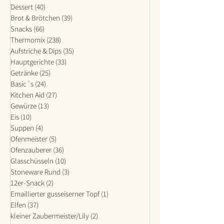
Dessert
(40)
40 Beiträge
Brot & Brötchen
(39)
39 Beiträge
Snacks
(66)
66 Beiträge
Thermomix
(238)
238 Beiträge
Aufstriche & Dips
(35)
35 Beiträge
Hauptgerichte
(33)
33 Beiträge
Getränke
(25)
25 Beiträge
Basic´s
(24)
24 Beiträge
Kitchen Aid
(27)
27 Beiträge
Gewürze
(13)
13 Beiträge
Eis
(10)
10 Beiträge
Suppen
(4)
4 Beiträge
Ofenmeister
(5)
5 Beiträge
Ofenzauberer
(36)
36 Beiträge
Glasschüsseln
(10)
10 Beiträge
Stoneware Rund
(3)
3 Beiträge
12er-Snack
(2)
2 Beiträge
Emaillierter gusseiserner Topf
(1)
1 Beitrag
Elfen
(37)
37 Beiträge
kleiner Zaubermeister/Lily
(2)
2 Beiträge