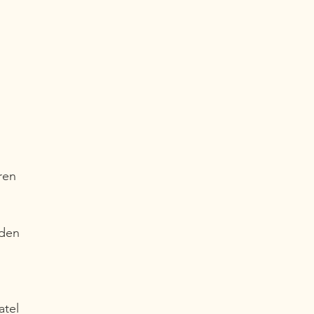
ren 
 den 
tel 