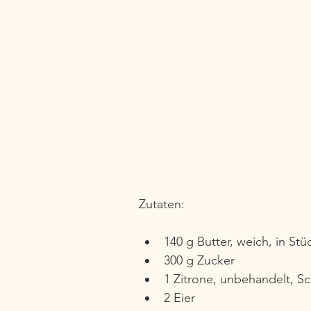
Zutaten:
140 g Butter, weich, in St
300 g Zucker 
1 Zitrone, unbehandelt, S
2 Eier 