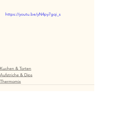
https://youtu.be/yN4py7gqi_s
Kuchen & Torten
Aufstriche & Dips
Thermomix
Alle ansehen
Aktuelle Beiträge