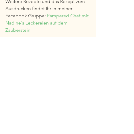
Weitere Rezepte und das Rezept zum 
Ausdrucken findet Ihr in meiner 
Facebook Gruppe: 
Pampered Chef mit 
Nadine´s Leckereien auf dem 
Zauberstein
https://youtu.be/GIIHr6_TzSk
Kuchen & Torten
Thermomix
Pampered Chef