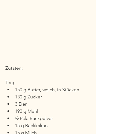
Zutaten:
Teig:
150 g Butter, weich, in Stücken
130 g Zucker
3 Eier
190 g Mehl
½ Pck. Backpulver
15 g Backkakao
15 g Milch