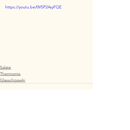
https://youtu.be/0VSP2AsyFQE
Salate
Thermomix
Glasschüsseln
Alle ansehen
Aktuelle Beiträge