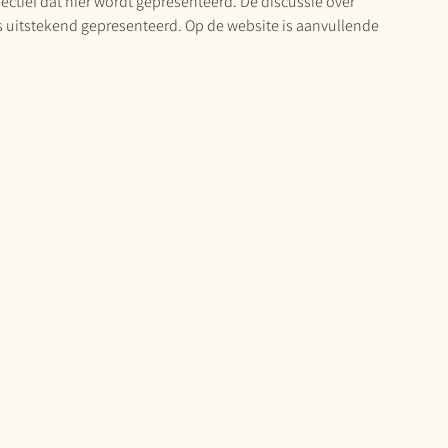
ctief dat hier wordt gepresenteerd. De discussie over 
is uitstekend gepresenteerd. Op de website is aanvullende 