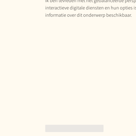
Ik ben tevreden met het gebalanceerde perspe
interactieve digitale diensten en hun opties 
informatie over dit onderwerp beschikbaar.
Gefällt mir
Antworten