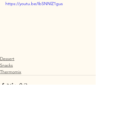
https://youtu.be/IbSNNlZ1gus
Dessert
Snacks
Thermomix
Alle ansehen
Aktuelle Beiträge