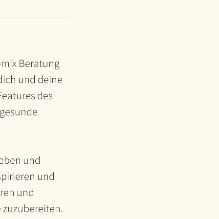
omix Beratung
 dich und deine
 Features des
d gesunde
leben und
spirieren und
aren und
e zuzubereiten.