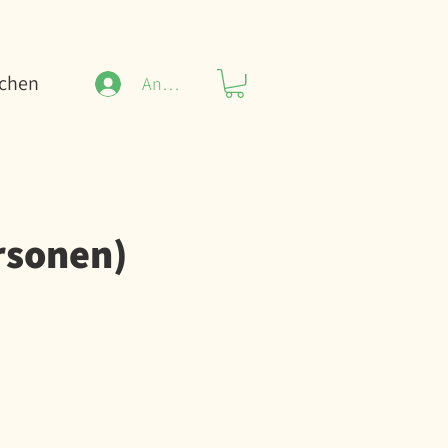
uchen
Anmelden
rsonen)