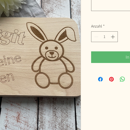
Anzahl
*
In