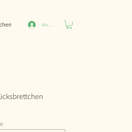
uchen
Anmelden
tücksbrettchen
l)